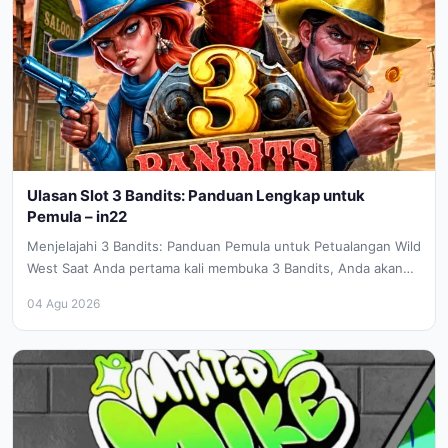
Ulasan Slot 3 Bandits: Panduan Lengkap untuk
Pemula – in22
Menjelajahi 3 Bandits: Panduan Pemula untuk Petualangan Wild
West Saat Anda pertama kali membuka 3 Bandits, Anda akan
segera merasakan...
04 Agu 2026