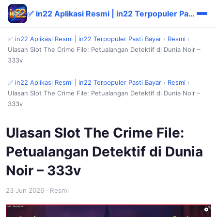
✅ in22 Aplikasi Resmi | in22 Terpopuler Pasti Bayar
✅ in22 Aplikasi Resmi | in22 Terpopuler Pasti Bayar
›
Resmi
›
Ulasan Slot The Crime File: Petualangan Detektif di Dunia Noir –
333v
✅ in22 Aplikasi Resmi | in22 Terpopuler Pasti Bayar
›
Resmi
›
Ulasan Slot The Crime File: Petualangan Detektif di Dunia Noir –
333v
Ulasan Slot The Crime File:
Petualangan Detektif di Dunia
Noir – 333v
23 Jun 2026
· Resmi