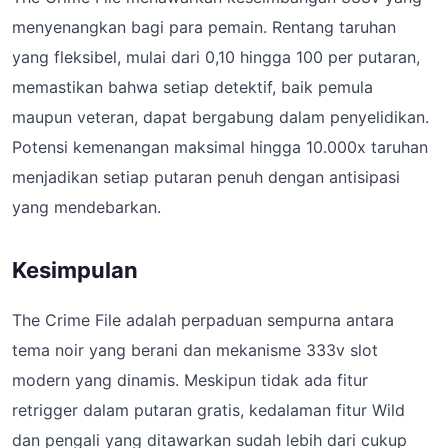
menyenangkan bagi para pemain. Rentang taruhan
yang fleksibel, mulai dari 0,10 hingga 100 per putaran,
memastikan bahwa setiap detektif, baik pemula
maupun veteran, dapat bergabung dalam penyelidikan.
Potensi kemenangan maksimal hingga 10.000x taruhan
menjadikan setiap putaran penuh dengan antisipasi
yang mendebarkan.
Kesimpulan
The Crime File adalah perpaduan sempurna antara
tema noir yang berani dan mekanisme 333v slot
modern yang dinamis. Meskipun tidak ada fitur
retrigger dalam putaran gratis, kedalaman fitur Wild
dan pengali yang ditawarkan sudah lebih dari cukup