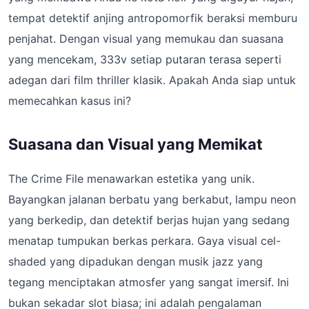
tempat detektif anjing antropomorfik beraksi memburu
penjahat. Dengan visual yang memukau dan suasana
yang mencekam, 333v setiap putaran terasa seperti
adegan dari film thriller klasik. Apakah Anda siap untuk
memecahkan kasus ini?
Suasana dan Visual yang Memikat
The Crime File menawarkan estetika yang unik.
Bayangkan jalanan berbatu yang berkabut, lampu neon
yang berkedip, dan detektif berjas hujan yang sedang
menatap tumpukan berkas perkara. Gaya visual cel-
shaded yang dipadukan dengan musik jazz yang
tegang menciptakan atmosfer yang sangat imersif. Ini
bukan sekadar slot biasa; ini adalah pengalaman