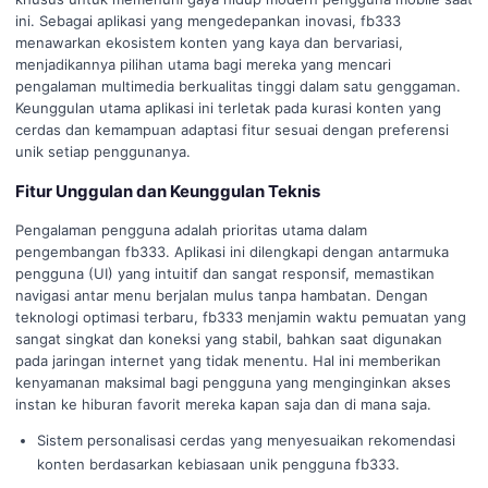
ini. Sebagai aplikasi yang mengedepankan inovasi, fb333
menawarkan ekosistem konten yang kaya dan bervariasi,
menjadikannya pilihan utama bagi mereka yang mencari
pengalaman multimedia berkualitas tinggi dalam satu genggaman.
Keunggulan utama aplikasi ini terletak pada kurasi konten yang
cerdas dan kemampuan adaptasi fitur sesuai dengan preferensi
unik setiap penggunanya.
Fitur Unggulan dan Keunggulan Teknis
Pengalaman pengguna adalah prioritas utama dalam
pengembangan fb333. Aplikasi ini dilengkapi dengan antarmuka
pengguna (UI) yang intuitif dan sangat responsif, memastikan
navigasi antar menu berjalan mulus tanpa hambatan. Dengan
teknologi optimasi terbaru, fb333 menjamin waktu pemuatan yang
sangat singkat dan koneksi yang stabil, bahkan saat digunakan
pada jaringan internet yang tidak menentu. Hal ini memberikan
kenyamanan maksimal bagi pengguna yang menginginkan akses
instan ke hiburan favorit mereka kapan saja dan di mana saja.
Sistem personalisasi cerdas yang menyesuaikan rekomendasi
konten berdasarkan kebiasaan unik pengguna fb333.